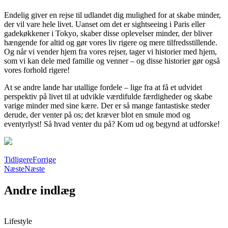
Endelig giver en rejse til udlandet dig mulighed for at skabe minder,
der vil vare hele livet. Uanset om det er sightseeing i Paris eller
gadekøkkener i Tokyo, skaber disse oplevelser minder, der bliver
hængende for altid og gør vores liv rigere og mere tilfredsstillende.
Og når vi vender hjem fra vores rejser, tager vi historier med hjem,
som vi kan dele med familie og venner – og disse historier gør også
vores forhold rigere!
At se andre lande har utallige fordele – lige fra at få et udvidet
perspektiv på livet til at udvikle værdifulde færdigheder og skabe
varige minder med sine kære. Der er så mange fantastiske steder
derude, der venter på os; det kræver blot en smule mod og
eventyrlyst! Så hvad venter du på? Kom ud og begynd at udforske!
Tidligere
Forrige
Næste
Næste
Andre indlæg
Lifestyle