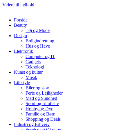
Videre til indhold
Forside
Beauty
Tøj og Mode
Design
Boligindretning
Hus og Have
Elektronik
Computer og IT
Gadgets
Teknologi
Kunst og kultur
Musik
Lifestyle
Biler og sjov
Ferie og Lejligheder
Mad og Sundhed
Sport og friluftsliv
Hobby og Dyr
Familie og Børn
Shopping og Deals
Industri og Erhverv
Service og Økonomi