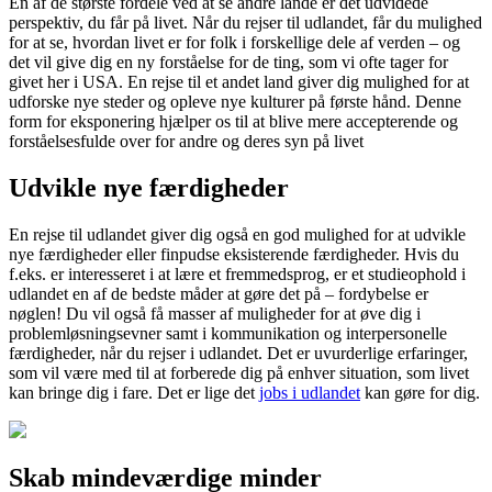
En af de største fordele ved at se andre lande er det udvidede
perspektiv, du får på livet. Når du rejser til udlandet, får du mulighed
for at se, hvordan livet er for folk i forskellige dele af verden – og
det vil give dig en ny forståelse for de ting, som vi ofte tager for
givet her i USA. En rejse til et andet land giver dig mulighed for at
udforske nye steder og opleve nye kulturer på første hånd. Denne
form for eksponering hjælper os til at blive mere accepterende og
forståelsesfulde over for andre og deres syn på livet
Udvikle nye færdigheder
En rejse til udlandet giver dig også en god mulighed for at udvikle
nye færdigheder eller finpudse eksisterende færdigheder. Hvis du
f.eks. er interesseret i at lære et fremmedsprog, er et studieophold i
udlandet en af de bedste måder at gøre det på – fordybelse er
nøglen! Du vil også få masser af muligheder for at øve dig i
problemløsningsevner samt i kommunikation og interpersonelle
færdigheder, når du rejser i udlandet. Det er uvurderlige erfaringer,
som vil være med til at forberede dig på enhver situation, som livet
kan bringe dig i fare. Det er lige det
jobs i udlandet
kan gøre for dig.
Skab mindeværdige minder