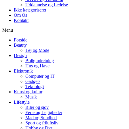
Uddannelse og Ledelse
Ikke kategoriseret
Om Os
Kontakt
Menu
Forside
Beauty
Tøj og Mode
Design
Boligindretning
Hus og Have
Elektronik
Computer og IT
Gadgets
Teknologi
Kunst og kultur
Musik
Lifestyle
Biler og sjov
Ferie og Lejligheder
Mad og Sundhed
Sport og friluftsliv
Hobby og Dyr