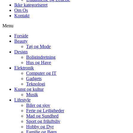
Ikke kategoriseret
Om Os
Kontakt
Menu
Forside
Beauty
Tøj og Mode
Design
Boligindretning
Hus og Have
Elektronik
Computer og IT
Gadgets
Teknologi
Kunst og kultur
Musik
Lifestyle
Biler og sjov
Ferie og Lejligheder
Mad og Sundhed
Sport og friluftsliv
Hobby og Dyr
Familie og Børn