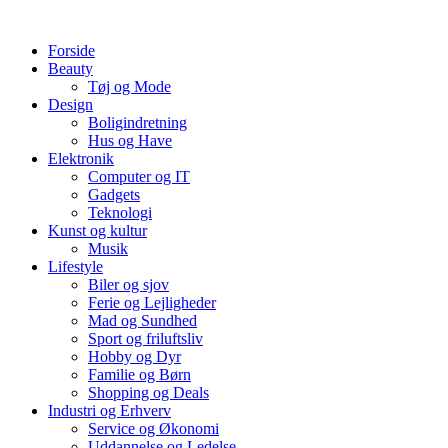
Videre
til
Forside
indhold
Beauty
Tøj og Mode
Design
Boligindretning
Hus og Have
Elektronik
Computer og IT
Gadgets
Teknologi
Kunst og kultur
Musik
Lifestyle
Biler og sjov
Ferie og Lejligheder
Mad og Sundhed
Sport og friluftsliv
Hobby og Dyr
Familie og Børn
Shopping og Deals
Industri og Erhverv
Service og Økonomi
Uddannelse og Ledelse