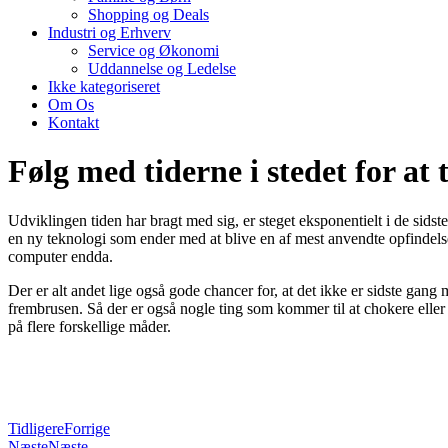
Shopping og Deals
Industri og Erhverv
Service og Økonomi
Uddannelse og Ledelse
Ikke kategoriseret
Om Os
Kontakt
Følg med tiderne i stedet for at 
Udviklingen tiden har bragt med sig, er steget eksponentielt i de sids
en ny teknologi som ender med at blive en af mest anvendte opfindelser 
computer endda.
Der er alt andet lige også gode chancer for, at det ikke er sidste gan
frembrusen. Så der er også nogle ting som kommer til at chokere elle
på flere forskellige måder.
Tidligere
Forrige
Næste
Næste