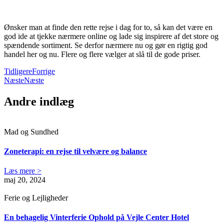
Ønsker man at finde den rette rejse i dag for to, så kan det være en
god ide at tjekke nærmere online og lade sig inspirere af det store og
spændende sortiment. Se derfor nærmere nu og gør en rigtig god
handel her og nu. Flere og flere vælger at slå til de gode priser.
Tidligere
Forrige
Næste
Næste
Andre indlæg
Mad og Sundhed
Zoneterapi: en rejse til velvære og balance
Læs mere >
maj 20, 2024
Ferie og Lejligheder
En behagelig Vinterferie Ophold på Vejle Center Hotel