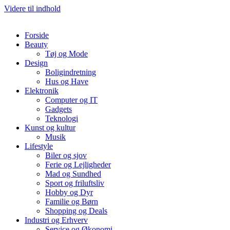
Videre til indhold
Forside
Beauty
Tøj og Mode
Design
Boligindretning
Hus og Have
Elektronik
Computer og IT
Gadgets
Teknologi
Kunst og kultur
Musik
Lifestyle
Biler og sjov
Ferie og Lejligheder
Mad og Sundhed
Sport og friluftsliv
Hobby og Dyr
Familie og Børn
Shopping og Deals
Industri og Erhverv
Service og Økonomi