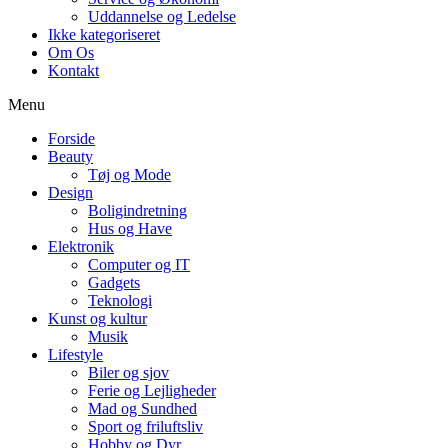
Uddannelse og Ledelse
Ikke kategoriseret
Om Os
Kontakt
Menu
Forside
Beauty
Tøj og Mode
Design
Boligindretning
Hus og Have
Elektronik
Computer og IT
Gadgets
Teknologi
Kunst og kultur
Musik
Lifestyle
Biler og sjov
Ferie og Lejligheder
Mad og Sundhed
Sport og friluftsliv
Hobby og Dyr