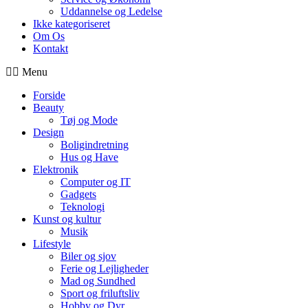
Uddannelse og Ledelse
Ikke kategoriseret
Om Os
Kontakt
Menu
Forside
Beauty
Tøj og Mode
Design
Boligindretning
Hus og Have
Elektronik
Computer og IT
Gadgets
Teknologi
Kunst og kultur
Musik
Lifestyle
Biler og sjov
Ferie og Lejligheder
Mad og Sundhed
Sport og friluftsliv
Hobby og Dyr