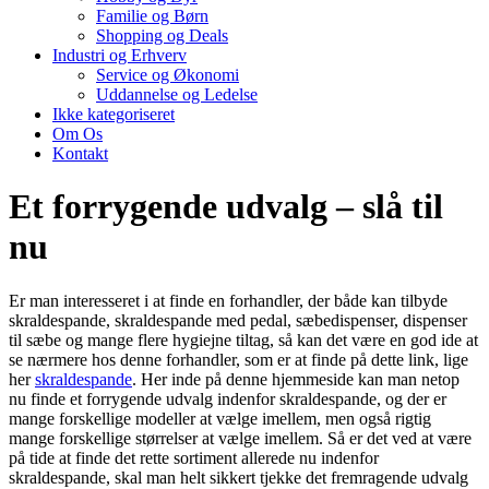
Familie og Børn
Shopping og Deals
Industri og Erhverv
Service og Økonomi
Uddannelse og Ledelse
Ikke kategoriseret
Om Os
Kontakt
Et forrygende udvalg – slå til
nu
Er man interesseret i at finde en forhandler, der både kan tilbyde
skraldespande, skraldespande med pedal, sæbedispenser, dispenser
til sæbe og mange flere hygiejne tiltag, så kan det være en god ide at
se nærmere hos denne forhandler, som er at finde på dette link, lige
her
skraldespande
. Her inde på denne hjemmeside kan man netop
nu finde et forrygende udvalg indenfor skraldespande, og der er
mange forskellige modeller at vælge imellem, men også rigtig
mange forskellige størrelser at vælge imellem. Så er det ved at være
på tide at finde det rette sortiment allerede nu indenfor
skraldespande, skal man helt sikkert tjekke det fremragende udvalg