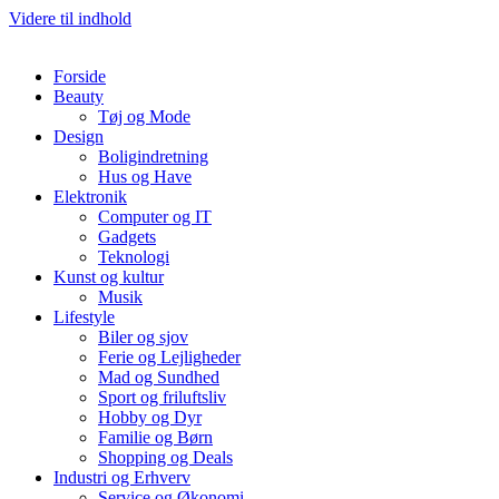
Videre til indhold
Forside
Beauty
Tøj og Mode
Design
Boligindretning
Hus og Have
Elektronik
Computer og IT
Gadgets
Teknologi
Kunst og kultur
Musik
Lifestyle
Biler og sjov
Ferie og Lejligheder
Mad og Sundhed
Sport og friluftsliv
Hobby og Dyr
Familie og Børn
Shopping og Deals
Industri og Erhverv
Service og Økonomi