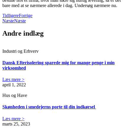
bestille hos et firma, hvor man sikre sig hurtig levering, så er det
bare med at se nærmere allerede i dag. Undersøg nærmere nu.
Tidligere
Forrige
Næste
Næste
Andre indlæg
Industri og Erhverv
Dansk Efterisolering sparede mig for mange penge i min
virksomhed
Læs mere >
april 1, 2022
Hus og Have
Skønheden i smedejerns porte til din indkørsel
Læs mere >
marts 25, 2023