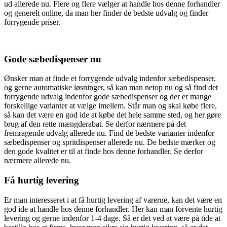
ud allerede nu. Flere og flere vælger at handle hos denne forhandler
og generelt online, da man her finder de bedste udvalg og finder
forrygende priser.
Gode sæbedispenser nu
Ønsker man at finde et forrygende udvalg indenfor sæbedispenser,
og gerne automatiske løsninger, så kan man netop nu og så find det
forrygende udvalg indenfor gode sæbedispenser og der er mange
forskellige varianter at vælge imellem. Står man og skal købe flere,
så kan det være en god ide at købe det hele samme sted, og her gøre
brug af den rette mængderabat. Se derfor nærmere på det
fremragende udvalg allerede nu. Find de bedste varianter indenfor
sæbedispenser og spritdispenser allerede nu. De bedste mærker og
den gode kvalitet er til at finde hos denne forhandler. Se derfor
nærmere allerede nu.
Få hurtig levering
Er man interesseret i at få hurtig levering af varerne, kan det være en
god ide at handle hos denne forhandler. Her kan man forvente hurtig
levering og gerne indenfor 1-4 dage. Så er det ved at være på tide at