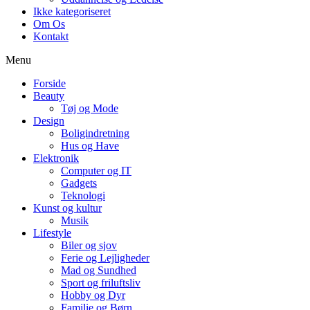
Ikke kategoriseret
Om Os
Kontakt
Menu
Forside
Beauty
Tøj og Mode
Design
Boligindretning
Hus og Have
Elektronik
Computer og IT
Gadgets
Teknologi
Kunst og kultur
Musik
Lifestyle
Biler og sjov
Ferie og Lejligheder
Mad og Sundhed
Sport og friluftsliv
Hobby og Dyr
Familie og Børn