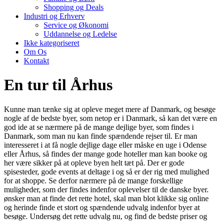
Shopping og Deals
Industri og Erhverv
Service og Økonomi
Uddannelse og Ledelse
Ikke kategoriseret
Om Os
Kontakt
En tur til Århus
Kunne man tænke sig at opleve meget mere af Danmark, og besøge
nogle af de bedste byer, som netop er i Danmark, så kan det være en
god ide at se nærmere på de mange dejlige byer, som findes i
Danmark, som man nu kan finde spændende rejser til. Er man
interesseret i at få nogle dejlige dage eller måske en uge i Odense
eller Århus, så findes der mange gode hoteller man kan booke og
her være sikker på at opleve byen helt tæt på. Der er gode
spisesteder, gode events at deltage i og så er der rig med mulighed
for at shoppe. Se derfor nærmere på de mange forskellige
muligheder, som der findes indenfor oplevelser til de danske byer.
ønsker man at finde det rette hotel, skal man blot klikke sig online
og herinde finde et stort og spændende udvalg indenfor byer at
besøge. Undersøg det rette udvalg nu, og find de bedste priser og