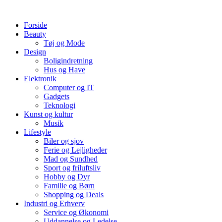
Videre
til
Forside
indhold
Beauty
Tøj og Mode
Design
Boligindretning
Hus og Have
Elektronik
Computer og IT
Gadgets
Teknologi
Kunst og kultur
Musik
Lifestyle
Biler og sjov
Ferie og Lejligheder
Mad og Sundhed
Sport og friluftsliv
Hobby og Dyr
Familie og Børn
Shopping og Deals
Industri og Erhverv
Service og Økonomi
Uddannelse og Ledelse