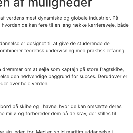
en af muligheder
 af verdens mest dynamiske og globale industrier. På
hvordan de kan føre til en lang række karriereveje, både
annelse er designet til at give de studerende de
kombinerer teoretisk undervisning med praktisk erfaring,
n drømmer om at sejle som kaptajn på store fragtskibe,
nnelse den nødvendige baggrund for succes. Derudover er
heder over hele verden.
mbord på skibe og i havne, hvor de kan omsætte deres
 miljø og forbereder dem på de krav, der stilles til
ne sig inden for. Med en solid maritim uddannelse i