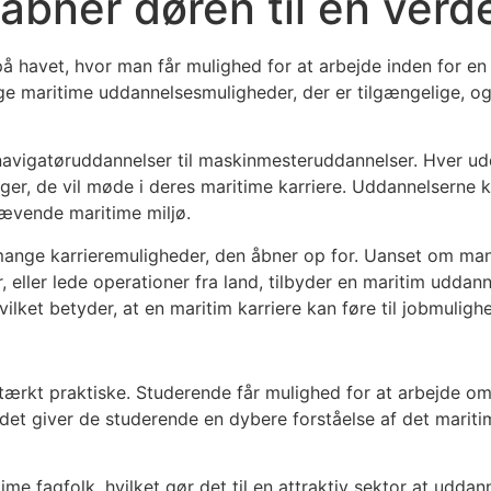
åbner døren til en verd
å havet, hvor man får mulighed for at arbejde inden for en
e maritime uddannelsesmuligheder, der er tilgængelige, og 
navigatøruddannelser til maskinmesteruddannelser. Hver udd
ger, de vil møde i deres maritime karriere. Uddannelserne 
krævende maritime miljø.
 mange karrieremuligheder, den åbner op for. Uanset om ma
eller lede operationer fra land, tilbyder en maritim udda
hvilket betyder, at en maritim karriere kan føre til jobmulig
tærkt praktiske. Studerende får mulighed for at arbejde o
det giver de studerende en dybere forståelse af det maritime
me fagfolk, hvilket gør det til en attraktiv sektor at uddan