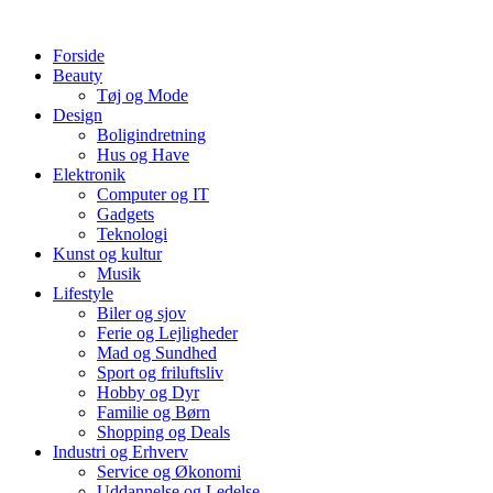
Videre
til
Forside
indhold
Beauty
Tøj og Mode
Design
Boligindretning
Hus og Have
Elektronik
Computer og IT
Gadgets
Teknologi
Kunst og kultur
Musik
Lifestyle
Biler og sjov
Ferie og Lejligheder
Mad og Sundhed
Sport og friluftsliv
Hobby og Dyr
Familie og Børn
Shopping og Deals
Industri og Erhverv
Service og Økonomi
Uddannelse og Ledelse