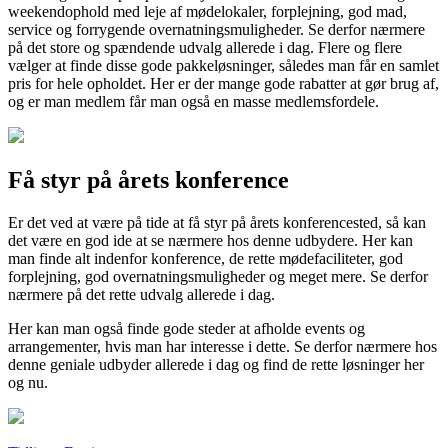
weekendophold med leje af mødelokaler, forplejning, god mad,
service og forrygende overnatningsmuligheder. Se derfor nærmere
på det store og spændende udvalg allerede i dag. Flere og flere
vælger at finde disse gode pakkeløsninger, således man får en samlet
pris for hele opholdet. Her er der mange gode rabatter at gør brug af,
og er man medlem får man også en masse medlemsfordele.
Få styr på årets konference
Er det ved at være på tide at få styr på årets konferencested, så kan
det være en god ide at se nærmere hos denne udbydere. Her kan
man finde alt indenfor konference, de rette mødefaciliteter, god
forplejning, god overnatningsmuligheder og meget mere. Se derfor
nærmere på det rette udvalg allerede i dag.
Her kan man også finde gode steder at afholde events og
arrangementer, hvis man har interesse i dette. Se derfor nærmere hos
denne geniale udbyder allerede i dag og find de rette løsninger her
og nu.