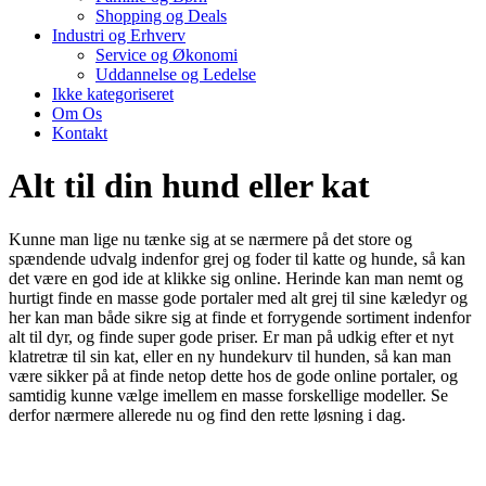
Shopping og Deals
Industri og Erhverv
Service og Økonomi
Uddannelse og Ledelse
Ikke kategoriseret
Om Os
Kontakt
Alt til din hund eller kat
Kunne man lige nu tænke sig at se nærmere på det store og
spændende udvalg indenfor grej og foder til katte og hunde, så kan
det være en god ide at klikke sig online. Herinde kan man nemt og
hurtigt finde en masse gode portaler med alt grej til sine kæledyr og
her kan man både sikre sig at finde et forrygende sortiment indenfor
alt til dyr, og finde super gode priser. Er man på udkig efter et nyt
klatretræ til sin kat, eller en ny hundekurv til hunden, så kan man
være sikker på at finde netop dette hos de gode online portaler, og
samtidig kunne vælge imellem en masse forskellige modeller. Se
derfor nærmere allerede nu og find den rette løsning i dag.