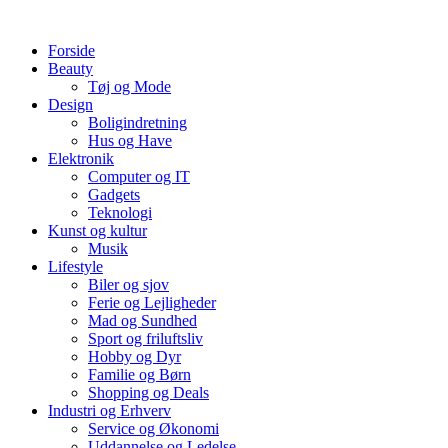
Videre
til
Forside
indhold
Beauty
Tøj og Mode
Design
Boligindretning
Hus og Have
Elektronik
Computer og IT
Gadgets
Teknologi
Kunst og kultur
Musik
Lifestyle
Biler og sjov
Ferie og Lejligheder
Mad og Sundhed
Sport og friluftsliv
Hobby og Dyr
Familie og Børn
Shopping og Deals
Industri og Erhverv
Service og Økonomi
Uddannelse og Ledelse