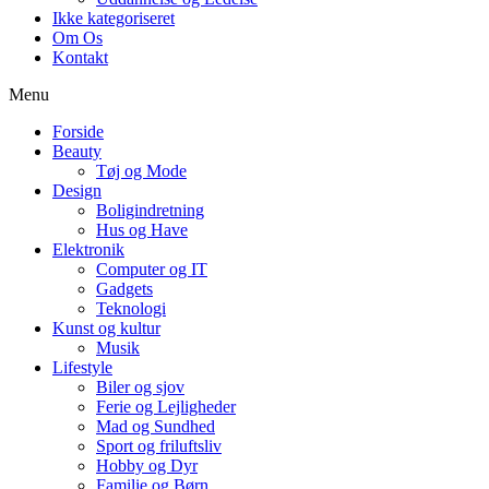
Ikke kategoriseret
Om Os
Kontakt
Menu
Forside
Beauty
Tøj og Mode
Design
Boligindretning
Hus og Have
Elektronik
Computer og IT
Gadgets
Teknologi
Kunst og kultur
Musik
Lifestyle
Biler og sjov
Ferie og Lejligheder
Mad og Sundhed
Sport og friluftsliv
Hobby og Dyr
Familie og Børn